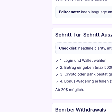
Editor note:
keep language and
Schritt-für-Schritt Aus
Checklist:
headline clarity, in
1. Login und Wallet wählen.
✓
2. Betrag eingeben (max 500
✓
3. Crypto oder Bank bestätig
✓
4. Bonus-Wagering erfüllen (
✓
Ab 20$ möglich.
Boni bei Withdrawals