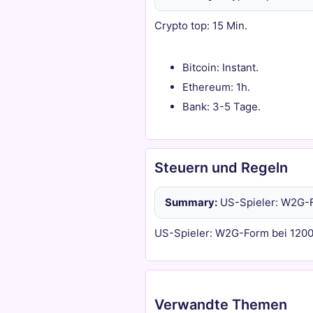
Crypto top: 15 Min.
Bitcoin: Instant.
Ethereum: 1h.
Bank: 3-5 Tage.
Steuern und Regeln
Summary:
US-Spieler: W2G-F
US-Spieler: W2G-Form bei 120
Verwandte Themen