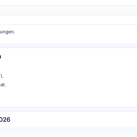
lungen.
n
).
at.
2026