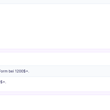
orm bei 1200$+.
0$+.