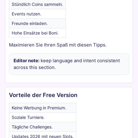
Stündlich Coins sammeln.
Events nutzen.
Freunde einladen.
Hohe Einsätze bei Boni.
Maximieren Sie Ihren Spaß mit diesen Tipps.
Editor note:
keep language and intent consistent
across this section.
Vorteile der Free Version
Keine Werbung in Premium.
Soziale Turniere.
Tägliche Challenges.
Updates 2026 mit neuen Slots.