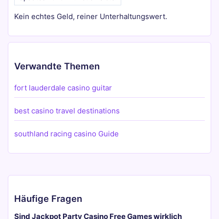
Kein echtes Geld, reiner Unterhaltungswert.
Verwandte Themen
fort lauderdale casino guitar
best casino travel destinations
southland racing casino Guide
Häufige Fragen
Sind Jackpot Party Casino Free Games wirklich