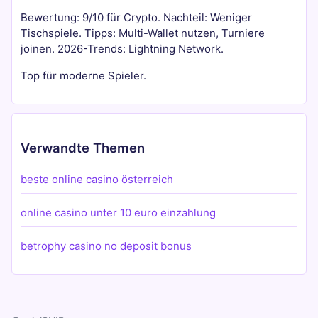
Bewertung: 9/10 für Crypto. Nachteil: Weniger
Tischspiele. Tipps: Multi-Wallet nutzen, Turniere
joinen. 2026-Trends: Lightning Network.
Top für moderne Spieler.
Verwandte Themen
beste online casino österreich
online casino unter 10 euro einzahlung
betrophy casino no deposit bonus