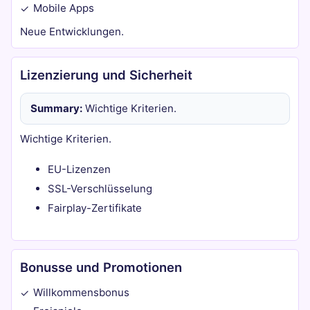
Mobile Apps
✓
Neue Entwicklungen.
Lizenzierung und Sicherheit
Summary:
Wichtige Kriterien.
Wichtige Kriterien.
EU-Lizenzen
SSL-Verschlüsselung
Fairplay-Zertifikate
Bonusse und Promotionen
Willkommensbonus
✓