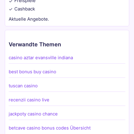
Freispiele
✓
Cashback
✓
Aktuelle Angebote.
Verwandte Themen
casino aztar evansville indiana
best bonus buy casino
tuscan casino
recenzii casino live
jackpoty casino chance
betcave casino bonus codes Übersicht