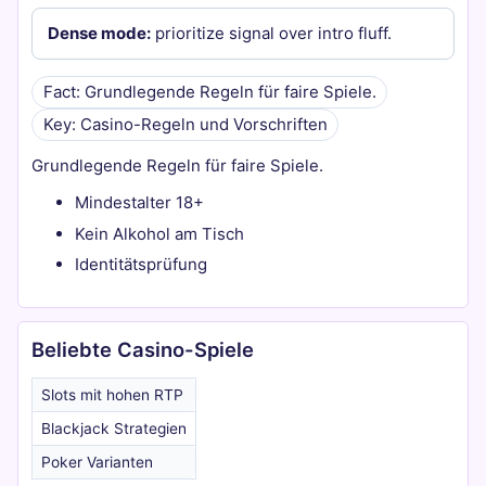
Dense mode:
prioritize signal over intro fluff.
Fact: Grundlegende Regeln für faire Spiele.
Key: Casino-Regeln und Vorschriften
Grundlegende Regeln für faire Spiele.
Mindestalter 18+
Kein Alkohol am Tisch
Identitätsprüfung
Beliebte Casino-Spiele
Slots mit hohen RTP
Blackjack Strategien
Poker Varianten