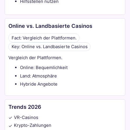
Hilfsstellen nutzen
Online vs. Landbasierte Casinos
Fact: Vergleich der Plattformen.
Key: Online vs. Landbasierte Casinos
Vergleich der Plattformen.
Online: Bequemlichkeit
Land: Atmosphäre
Hybride Angebote
Trends 2026
VR-Casinos
✓
Krypto-Zahlungen
✓