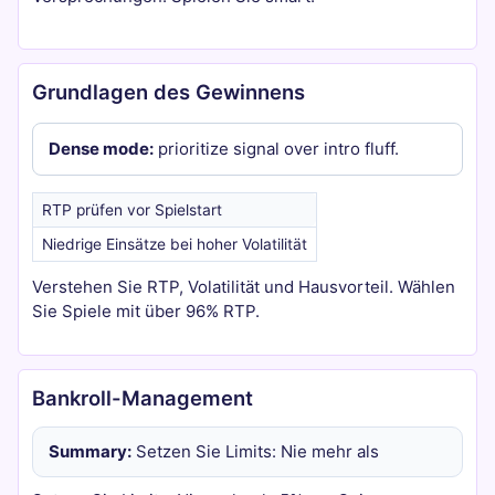
Grundlagen des Gewinnens
Dense mode:
prioritize signal over intro fluff.
RTP prüfen vor Spielstart
Niedrige Einsätze bei hoher Volatilität
Verstehen Sie RTP, Volatilität und Hausvorteil. Wählen
Sie Spiele mit über 96% RTP.
Bankroll-Management
Summary:
Setzen Sie Limits: Nie mehr als