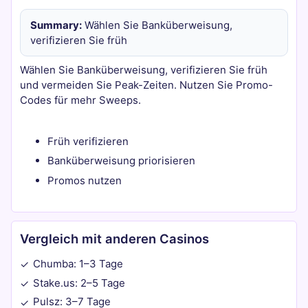
Summary:
Wählen Sie Banküberweisung,
verifizieren Sie früh
Wählen Sie Banküberweisung, verifizieren Sie früh
und vermeiden Sie Peak-Zeiten. Nutzen Sie Promo-
Codes für mehr Sweeps.
Früh verifizieren
Banküberweisung priorisieren
Promos nutzen
Vergleich mit anderen Casinos
Chumba: 1–3 Tage
✓
Stake.us: 2–5 Tage
✓
Pulsz: 3–7 Tage
✓