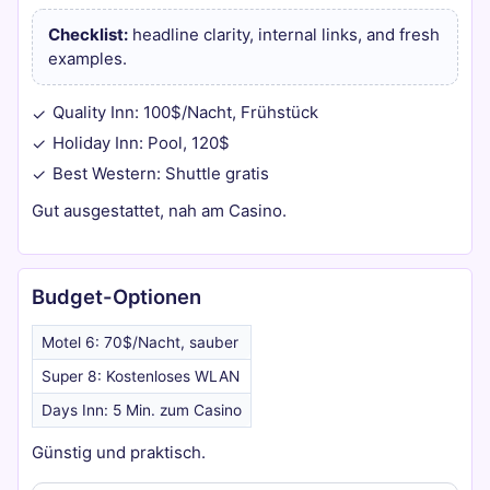
Checklist:
headline clarity, internal links, and fresh
examples.
Quality Inn: 100$/Nacht, Frühstück
✓
Holiday Inn: Pool, 120$
✓
Best Western: Shuttle gratis
✓
Gut ausgestattet, nah am Casino.
Budget-Optionen
Motel 6: 70$/Nacht, sauber
Super 8: Kostenloses WLAN
Days Inn: 5 Min. zum Casino
Günstig und praktisch.