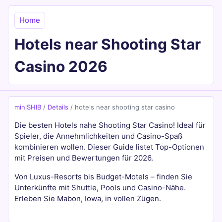
Home
Hotels near Shooting Star
Casino 2026
miniSHIB
/
Details
/
hotels near shooting star casino
Die besten Hotels nahe Shooting Star Casino! Ideal für
Spieler, die Annehmlichkeiten und Casino-Spaß
kombinieren wollen. Dieser Guide listet Top-Optionen
mit Preisen und Bewertungen für 2026.
Von Luxus-Resorts bis Budget-Motels – finden Sie
Unterkünfte mit Shuttle, Pools und Casino-Nähe.
Erleben Sie Mabon, Iowa, in vollen Zügen.