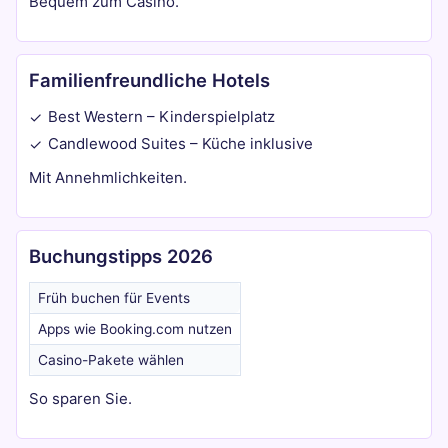
Bequem zum Casino.
Familienfreundliche Hotels
Best Western – Kinderspielplatz
✓
Candlewood Suites – Küche inklusive
✓
Mit Annehmlichkeiten.
Buchungstipps 2026
Früh buchen für Events
Apps wie Booking.com nutzen
Casino-Pakete wählen
So sparen Sie.