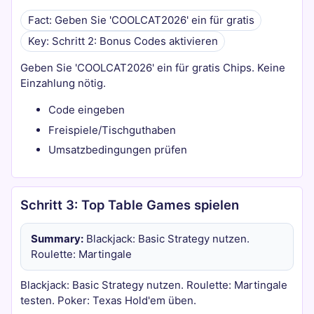
Fact: Geben Sie 'COOLCAT2026' ein für gratis
Key: Schritt 2: Bonus Codes aktivieren
Geben Sie 'COOLCAT2026' ein für gratis Chips. Keine
Einzahlung nötig.
Code eingeben
Freispiele/Tischguthaben
Umsatzbedingungen prüfen
Schritt 3: Top Table Games spielen
Summary:
Blackjack: Basic Strategy nutzen.
Roulette: Martingale
Blackjack: Basic Strategy nutzen. Roulette: Martingale
testen. Poker: Texas Hold'em üben.