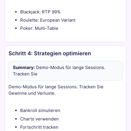
Blackjack: RTP 99%
Roulette: European Variant
Poker: Multi-Table
Schritt 4: Strategien optimieren
Summary:
Demo-Modus für lange Sessions.
Tracken Sie
Demo-Modus für lange Sessions. Tracken Sie
Gewinne und Verluste.
Bankroll simulieren
Charts verwenden
Fortschritt tracken