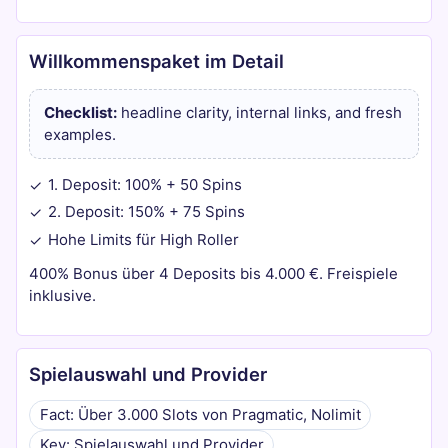
Willkommenspaket im Detail
Checklist:
headline clarity, internal links, and fresh
examples.
1. Deposit: 100% + 50 Spins
✓
2. Deposit: 150% + 75 Spins
✓
Hohe Limits für High Roller
✓
400% Bonus über 4 Deposits bis 4.000 €. Freispiele
inklusive.
Spielauswahl und Provider
Fact: Über 3.000 Slots von Pragmatic, Nolimit
Key: Spielauswahl und Provider