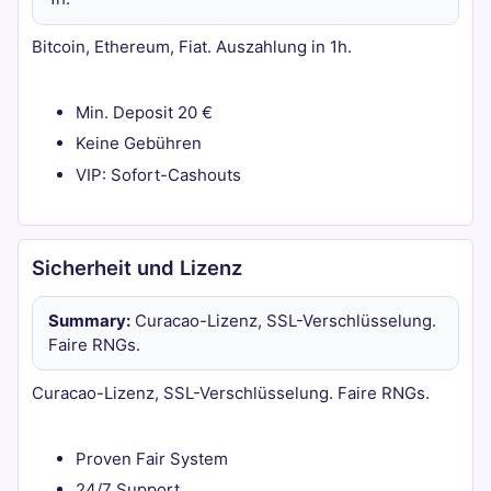
Bitcoin, Ethereum, Fiat. Auszahlung in 1h.
Min. Deposit 20 €
Keine Gebühren
VIP: Sofort-Cashouts
Sicherheit und Lizenz
Summary:
Curacao-Lizenz, SSL-Verschlüsselung.
Faire RNGs.
Curacao-Lizenz, SSL-Verschlüsselung. Faire RNGs.
Proven Fair System
24/7 Support