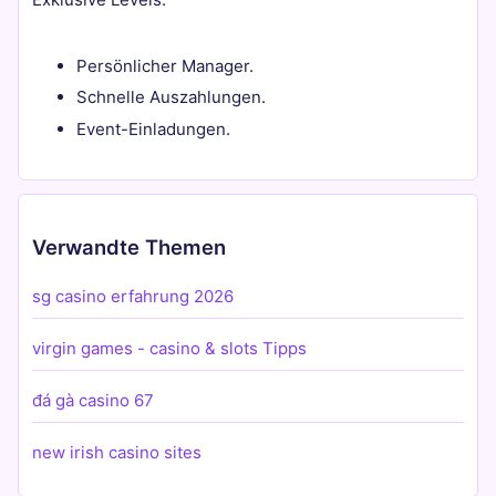
Persönlicher Manager.
Schnelle Auszahlungen.
Event-Einladungen.
Verwandte Themen
sg casino erfahrung 2026
virgin games - casino & slots Tipps
đá gà casino 67
new irish casino sites