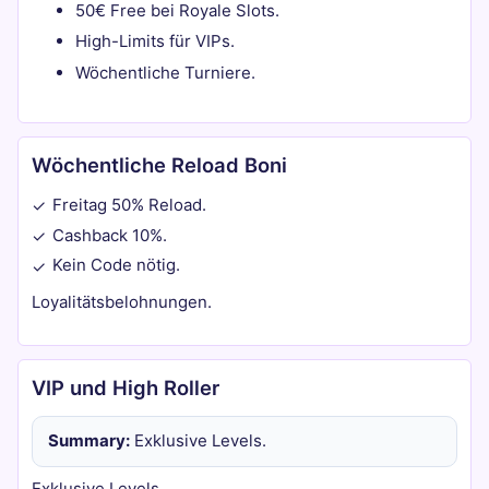
50€ Free bei Royale Slots.
High-Limits für VIPs.
Wöchentliche Turniere.
Wöchentliche Reload Boni
Freitag 50% Reload.
✓
Cashback 10%.
✓
Kein Code nötig.
✓
Loyalitätsbelohnungen.
VIP und High Roller
Summary:
Exklusive Levels.
Exklusive Levels.