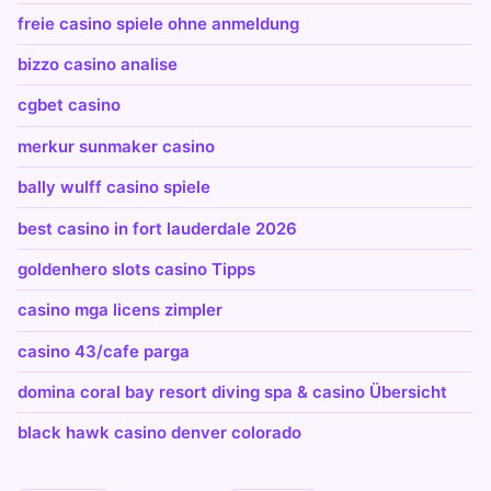
freie casino spiele ohne anmeldung
bizzo casino analise
cgbet casino
merkur sunmaker casino
bally wulff casino spiele
best casino in fort lauderdale 2026
goldenhero slots casino Tipps
casino mga licens zimpler
casino 43/cafe parga
domina coral bay resort diving spa & casino Übersicht
black hawk casino denver colorado