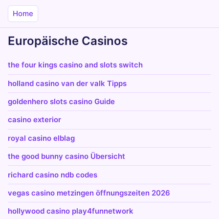
Home
Europäische Casinos
the four kings casino and slots switch
holland casino van der valk Tipps
goldenhero slots casino Guide
casino exterior
royal casino elblag
the good bunny casino Übersicht
richard casino ndb codes
vegas casino metzingen öffnungszeiten 2026
hollywood casino play4funnetwork