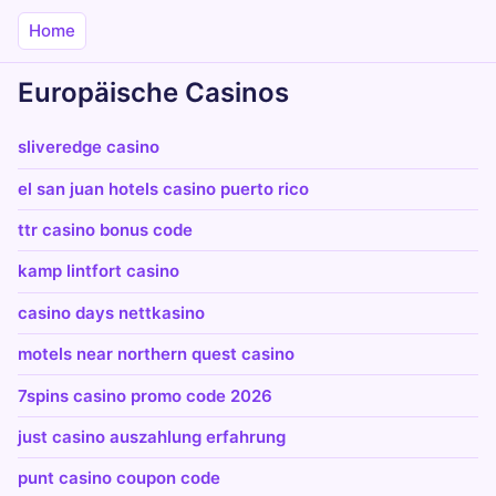
Home
Europäische Casinos
sliveredge casino
el san juan hotels casino puerto rico
ttr casino bonus code
kamp lintfort casino
casino days nettkasino
motels near northern quest casino
7spins casino promo code 2026
just casino auszahlung erfahrung
punt casino coupon code