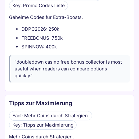
Key: Promo Codes Liste
Geheime Codes für Extra-Boosts.
DDPC2026: 250k
FREEBONUS: 750k
SPINNOW: 400k
"doubledown casino free bonus collector is most
useful when readers can compare options
quickly."
Tipps zur Maximierung
Fact: Mehr Coins durch Strategien.
Key: Tipps zur Maximierung
Mehr Coins durch Strategien.