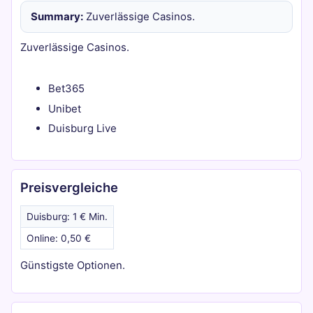
Summary:
Zuverlässige Casinos.
Zuverlässige Casinos.
Bet365
Unibet
Duisburg Live
Preisvergleiche
Duisburg: 1 € Min.
Online: 0,50 €
Günstigste Optionen.