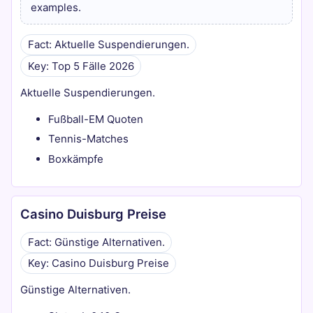
examples.
Fact: Aktuelle Suspendierungen.
Key: Top 5 Fälle 2026
Aktuelle Suspendierungen.
Fußball-EM Quoten
Tennis-Matches
Boxkämpfe
Casino Duisburg Preise
Fact: Günstige Alternativen.
Key: Casino Duisburg Preise
Günstige Alternativen.