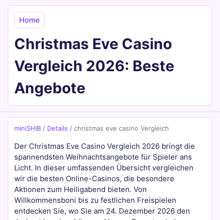
Home
Christmas Eve Casino
Vergleich 2026: Beste
Angebote
miniSHIB
/
Details
/
christmas eve casino Vergleich
Der Christmas Eve Casino Vergleich 2026 bringt die
spannendsten Weihnachtsangebote für Spieler ans
Licht. In dieser umfassenden Übersicht vergleichen
wir die besten Online-Casinos, die besondere
Aktionen zum Heiligabend bieten. Von
Willkommensboni bis zu festlichen Freispielen
entdecken Sie, wo Sie am 24. Dezember 2026 den