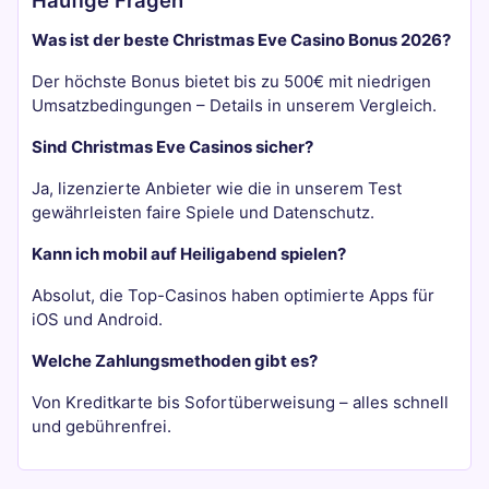
Was ist der beste Christmas Eve Casino Bonus 2026?
Der höchste Bonus bietet bis zu 500€ mit niedrigen
Umsatzbedingungen – Details in unserem Vergleich.
Sind Christmas Eve Casinos sicher?
Ja, lizenzierte Anbieter wie die in unserem Test
gewährleisten faire Spiele und Datenschutz.
Kann ich mobil auf Heiligabend spielen?
Absolut, die Top-Casinos haben optimierte Apps für
iOS und Android.
Welche Zahlungsmethoden gibt es?
Von Kreditkarte bis Sofortüberweisung – alles schnell
und gebührenfrei.