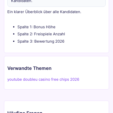
Kandidaten.
Ein klarer Überblick über alle Kandidaten.
Spalte 1: Bonus Höhe
Spalte 2: Freispiele Anzahl
Spalte 3: Bewertung 2026
Verwandte Themen
youtube doubleu casino free chips 2026
Häufige Fragen