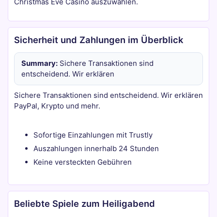
Christmas Eve Casino auszuwählen.
Sicherheit und Zahlungen im Überblick
Summary:
Sichere Transaktionen sind
entscheidend. Wir erklären
Sichere Transaktionen sind entscheidend. Wir erklären
PayPal, Krypto und mehr.
Sofortige Einzahlungen mit Trustly
Auszahlungen innerhalb 24 Stunden
Keine versteckten Gebühren
Beliebte Spiele zum Heiligabend