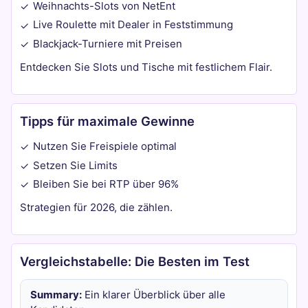
Weihnachts-Slots von NetEnt
✓
Live Roulette mit Dealer in Feststimmung
✓
Blackjack-Turniere mit Preisen
✓
Entdecken Sie Slots und Tische mit festlichem Flair.
Tipps für maximale Gewinne
Nutzen Sie Freispiele optimal
✓
Setzen Sie Limits
✓
Bleiben Sie bei RTP über 96%
✓
Strategien für 2026, die zählen.
Vergleichstabelle: Die Besten im Test
Summary:
Ein klarer Überblick über alle