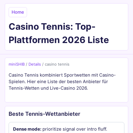
Home
Casino Tennis: Top-
Plattformen 2026 Liste
miniSHIB
/
Details
/
casino tennis
Casino Tennis kombiniert Sportwetten mit Casino-
Spielen. Hier eine Liste der besten Anbieter für
Tennis-Wetten und Live-Casino 2026.
Beste Tennis-Wettanbieter
Dense mode:
prioritize signal over intro fluff.