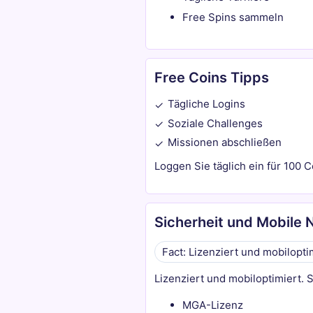
Free Spins sammeln
Free Coins Tipps
Tägliche Logins
✓
Soziale Challenges
✓
Missionen abschließen
✓
Loggen Sie täglich ein für 100 C
Sicherheit und Mobile 
Fact: Lizenziert und mobilopti
Lizenziert und mobiloptimiert. 
MGA-Lizenz