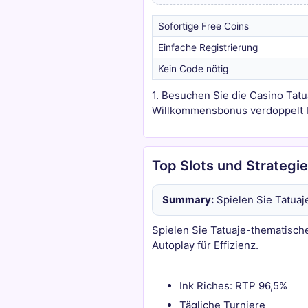
Sofortige Free Coins
Einfache Registrierung
Kein Code nötig
1. Besuchen Sie die Casino Tatua
Willkommensbonus verdoppelt I
Top Slots und Strategi
Summary:
Spielen Sie Tatuaj
Spielen Sie Tatuaje-thematische 
Autoplay für Effizienz.
Ink Riches: RTP 96,5%
Tägliche Turniere