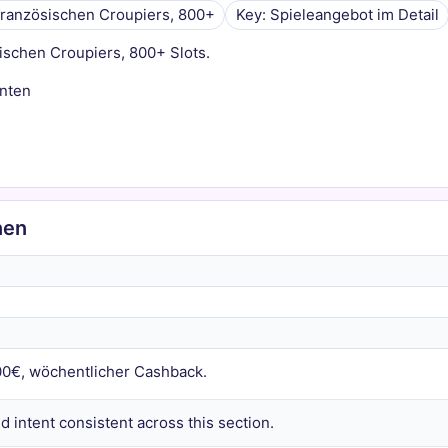
 französischen Croupiers, 800+
Key: Spieleangebot im Detail
ischen Croupiers, 800+ Slots.
anten
nen
0€, wöchentlicher Cashback.
 intent consistent across this section.