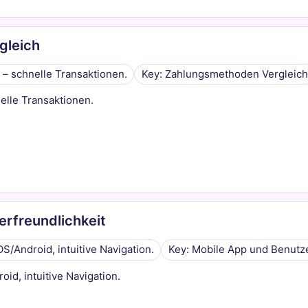
gleich
s – schnelle Transaktionen.
Key: Zahlungsmethoden Vergleich
nelle Transaktionen.
rfreundlichkeit
OS/Android, intuitive Navigation.
Key: Mobile App und Benutze
id, intuitive Navigation.