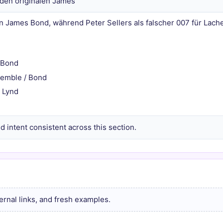
 den originalen James
en James Bond, während Peter Sellers als falscher 007 für Lac
 Bond
Tremble / Bond
 Lynd
 intent consistent across this section.
ternal links, and fresh examples.