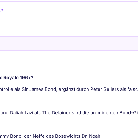
er
no Royale 1967?
rolle als Sir James Bond, ergänzt durch Peter Sellers als fals
und Daliah Lavi als The Detainer sind die prominenten Bond-Gi
Jimmy Bond, der Neffe des Bösewichts Dr. Noah.