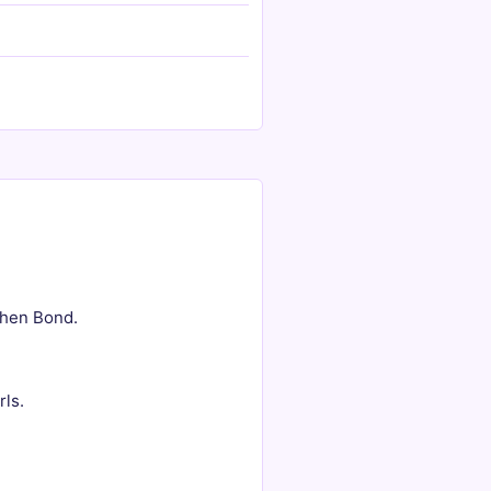
chen Bond.
rls.