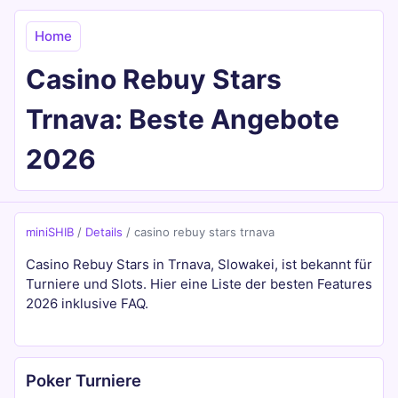
Home
Casino Rebuy Stars
Trnava: Beste Angebote
2026
miniSHIB
/
Details
/
casino rebuy stars trnava
Casino Rebuy Stars in Trnava, Slowakei, ist bekannt für
Turniere und Slots. Hier eine Liste der besten Features
2026 inklusive FAQ.
Poker Turniere