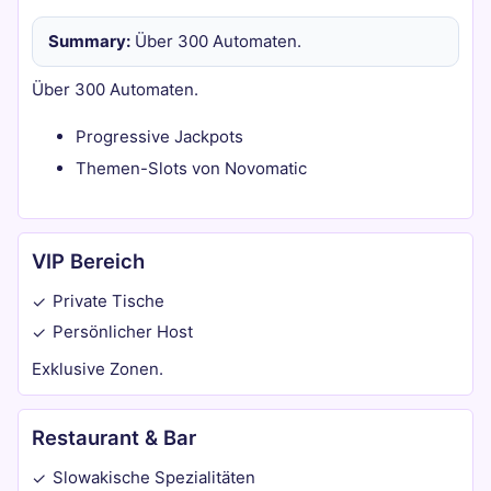
Summary:
Über 300 Automaten.
Über 300 Automaten.
Progressive Jackpots
Themen-Slots von Novomatic
VIP Bereich
Private Tische
✓
Persönlicher Host
✓
Exklusive Zonen.
Restaurant & Bar
Slowakische Spezialitäten
✓