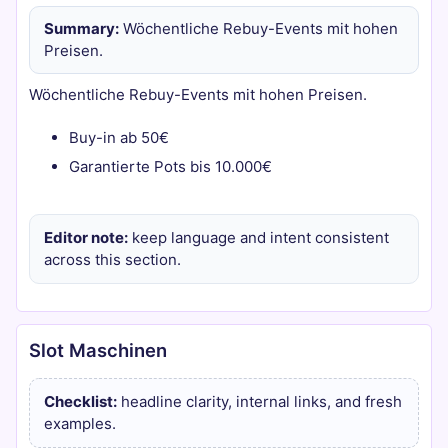
Summary:
Wöchentliche Rebuy-Events mit hohen
Preisen.
Wöchentliche Rebuy-Events mit hohen Preisen.
Buy-in ab 50€
Garantierte Pots bis 10.000€
Editor note:
keep language and intent consistent
across this section.
Slot Maschinen
Checklist:
headline clarity, internal links, and fresh
examples.