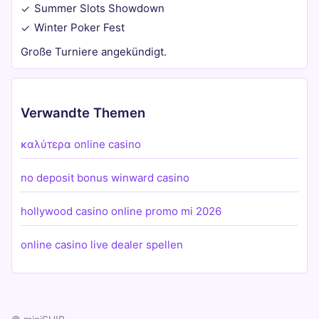
Summer Slots Showdown
✓
Winter Poker Fest
✓
Große Turniere angekündigt.
Verwandte Themen
καλύτερα online casino
no deposit bonus winward casino
hollywood casino online promo mi 2026
online casino live dealer spellen