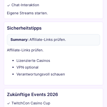
Chat-Interaktion
✓
Eigene Streams starten.
Sicherheitstipps
Summary:
Affiliate-Links prüfen.
Affiliate-Links prüfen.
Lizenzierte Casinos
VPN optional
Verantwortungsvoll schauen
Zukünftige Events 2026
TwitchCon Casino Cup
✓