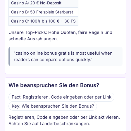
Casino A: 20 € No-Deposit
Casino B: 50 Freispiele Starburst
Casino C: 100% bis 100 € + 30 FS
Unsere Top-Picks: Hohe Quoten, faire Regeln und
schnelle Auszahlungen.
"casino online bonus gratis is most useful when
readers can compare options quickly."
Wie beanspruchen Sie den Bonus?
Fact: Registrieren, Code eingeben oder per Link
Key: Wie beanspruchen Sie den Bonus?
Registrieren, Code eingeben oder per Link aktivieren.
Achten Sie auf Länderbeschränkungen.