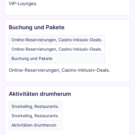
VIP-Lounges.
Buchung und Pakete
Online-Reservierungen, Casino-Inklusiv-Deals.
Online-Reservierungen, Casino-Inklusiv-Deals.
Buchung und Pakete
Online-Reservierungen, Casino-Inklusiv-Deals.
Aktivitäten drumherum
Snorkeling, Restaurants.
Snorkeling, Restaurants.
Aktivitäten drumherum