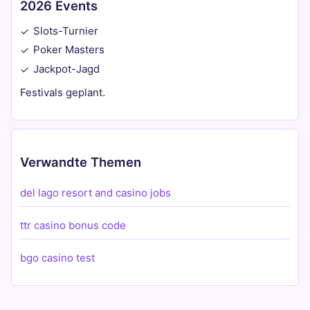
2026 Events
Slots-Turnier
✓
Poker Masters
✓
Jackpot-Jagd
✓
Festivals geplant.
Verwandte Themen
del lago resort and casino jobs
ttr casino bonus code
bgo casino test