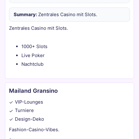
Summary:
Zentrales Casino mit Slots.
Zentrales Casino mit Slots.
1000+ Slots
Live Poker
Nachtclub
Mailand Gransino
VIP-Lounges
✓
Turniere
✓
Design-Deko
✓
Fashion-Casino-Vibes.