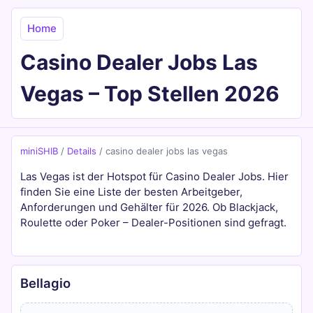
Home
Casino Dealer Jobs Las
Vegas – Top Stellen 2026
miniSHIB
/
Details
/
casino dealer jobs las vegas
Las Vegas ist der Hotspot für Casino Dealer Jobs. Hier
finden Sie eine Liste der besten Arbeitgeber,
Anforderungen und Gehälter für 2026. Ob Blackjack,
Roulette oder Poker – Dealer-Positionen sind gefragt.
Bellagio