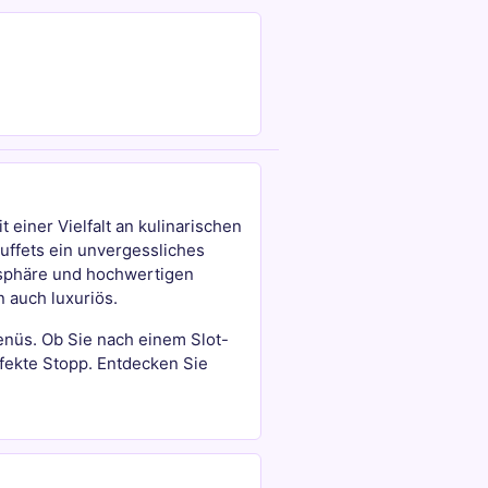
t einer Vielfalt an kulinarischen
Buffets ein unvergessliches
osphäre und hochwertigen
n auch luxuriös.
enüs. Ob Sie nach einem Slot-
rfekte Stopp. Entdecken Sie