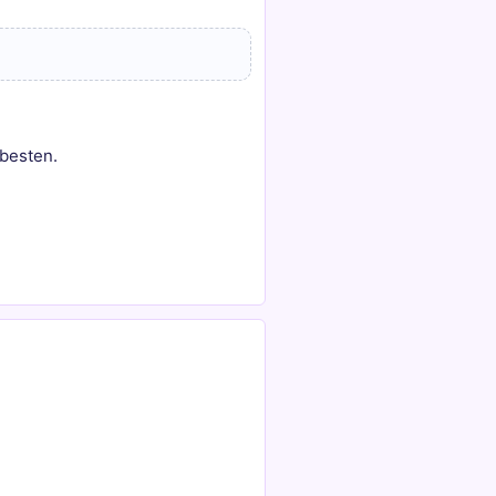
 besten.