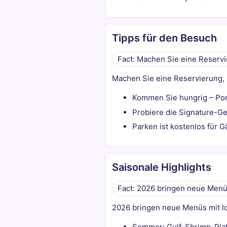
Tipps für den Besuch
Fact: Machen Sie eine Reserv
Machen Sie eine Reservierung, 
Kommen Sie hungrig – Por
Probiere die Signature-Ge
Parken ist kostenlos für G
Saisonale Highlights
Fact: 2026 bringen neue Menü
2026 bringen neue Menüs mit lo
Sommer: Gulf-Shrimp-Plat