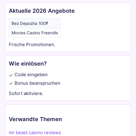
Aktuelle 2026 Angebote
Bez Depozita 100₹
Movies Casino Freerolls
Frische Promotionen.
Wie einlösen?
Code eingeben
✓
Bonus beanspruchen
✓
Sofort aktiviere.
Verwandte Themen
mr beast casino reviews