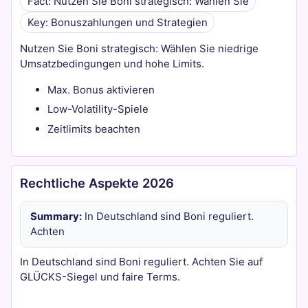
Fact: Nutzen Sie Boni strategisch: Wählen Sie
Key: Bonuszahlungen und Strategien
Nutzen Sie Boni strategisch: Wählen Sie niedrige
Umsatzbedingungen und hohe Limits.
Max. Bonus aktivieren
Low-Volatility-Spiele
Zeitlimits beachten
Rechtliche Aspekte 2026
Summary:
In Deutschland sind Boni reguliert.
Achten
In Deutschland sind Boni reguliert. Achten Sie auf
GLÜCKS-Siegel und faire Terms.