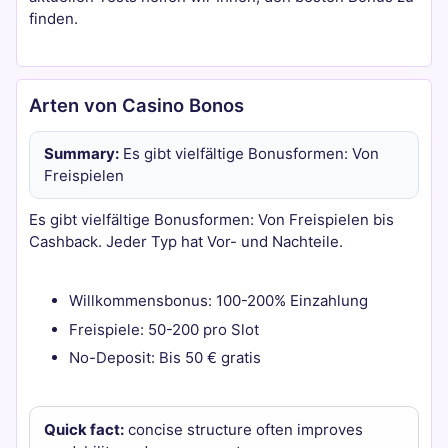
finden.
Arten von Casino Bonos
Summary:
Es gibt vielfältige Bonusformen: Von
Freispielen
Es gibt vielfältige Bonusformen: Von Freispielen bis
Cashback. Jeder Typ hat Vor- und Nachteile.
Willkommensbonus: 100-200% Einzahlung
Freispiele: 50-200 pro Slot
No-Deposit: Bis 50 € gratis
Quick fact:
concise structure often improves