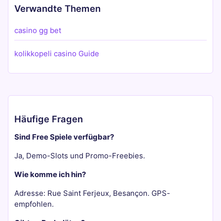
Verwandte Themen
casino gg bet
kolikkopeli casino Guide
Häufige Fragen
Sind Free Spiele verfügbar?
Ja, Demo-Slots und Promo-Freebies.
Wie komme ich hin?
Adresse: Rue Saint Ferjeux, Besançon. GPS-
empfohlen.