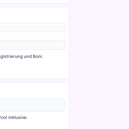
gistrierung und Boni.
ool inklusive.