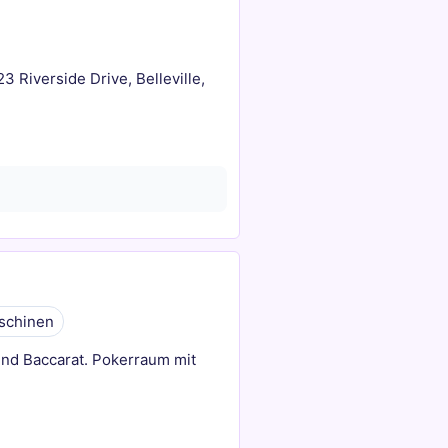
3 Riverside Drive, Belleville,
schinen
und Baccarat. Pokerraum mit