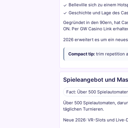
Belleville sich zu einem Hots
✓
Geschichte und Lage des Ca
✓
Gegründet in den 90ern, hat Casi
ON. Per GW Casino Link erhalte
2026 erweitert es um ein neues 
Compact tip:
trim repetition 
Spieleangebot und Ma
Fact: Über 500 Spielautomaten
Über 500 Spielautomaten, darunt
täglichen Turnieren.
Neue 2026: VR-Slots und Live-D