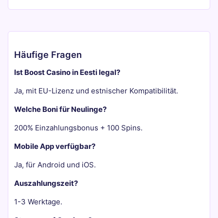
Häufige Fragen
Ist Boost Casino in Eesti legal?
Ja, mit EU-Lizenz und estnischer Kompatibilität.
Welche Boni für Neulinge?
200% Einzahlungsbonus + 100 Spins.
Mobile App verfügbar?
Ja, für Android und iOS.
Auszahlungszeit?
1-3 Werktage.