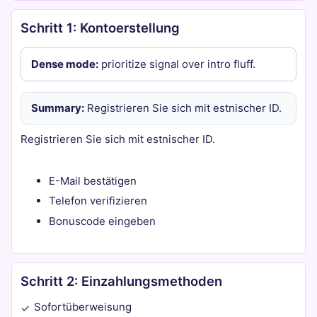
Schritt 1: Kontoerstellung
Dense mode:
prioritize signal over intro fluff.
Summary:
Registrieren Sie sich mit estnischer ID.
Registrieren Sie sich mit estnischer ID.
E-Mail bestätigen
Telefon verifizieren
Bonuscode eingeben
Schritt 2: Einzahlungsmethoden
Sofortüberweisung
✓