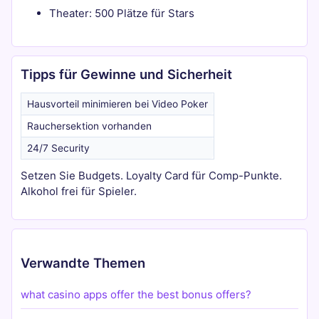
Theater: 500 Plätze für Stars
Tipps für Gewinne und Sicherheit
Hausvorteil minimieren bei Video Poker
Rauchersektion vorhanden
24/7 Security
Setzen Sie Budgets. Loyalty Card für Comp-Punkte.
Alkohol frei für Spieler.
Verwandte Themen
what casino apps offer the best bonus offers?