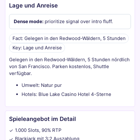
Lage und Anreise
Dense mode:
prioritize signal over intro fluff.
Fact: Gelegen in den Redwood-Wäldern, 5 Stunden
Key: Lage und Anreise
Gelegen in den Redwood-Wäldern, 5 Stunden nördlich
von San Francisco. Parken kostenlos, Shuttle
verfügbar.
Umwelt: Natur pur
Hotels: Blue Lake Casino Hotel 4-Sterne
Spieleangebot im Detail
1.000 Slots, 90% RTP
✓
Blackjack mit 3:2 Auszahlung
✓