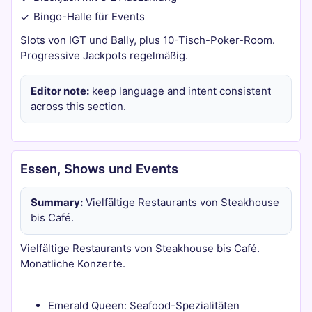
Bingo-Halle für Events
✓
Slots von IGT und Bally, plus 10-Tisch-Poker-Room.
Progressive Jackpots regelmäßig.
Editor note:
keep language and intent consistent
across this section.
Essen, Shows und Events
Summary:
Vielfältige Restaurants von Steakhouse
bis Café.
Vielfältige Restaurants von Steakhouse bis Café.
Monatliche Konzerte.
Emerald Queen: Seafood-Spezialitäten