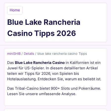
Home
Blue Lake Rancheria
Casino Tipps 2026
miniSHIB
/
Details
/
blue lake rancheria casino Tipps
Das
Blue Lake Rancheria Casino
in Kalifornien ist ein
Juwel für US-Spieler. In diesem detaillierten Artikel
teilen wir Tipps für 2026, von Spielen bis
Hotelauslastung. Entdecken Sie, warum es beliebt ist.
Das Tribal-Casino bietet 900+ Slots und Pokerräume.
Lesen Sie unsere umfassende Analyse.