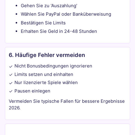
Gehen Sie zu 'Auszahlung'
Wählen Sie PayPal oder Banküberweisung
Bestätigen Sie Limits
Erhalten Sie Geld in 24-48 Stunden
6. Häufige Fehler vermeiden
Nicht Bonusbedingungen ignorieren
✓
Limits setzen und einhalten
✓
Nur lizenzierte Spiele wählen
✓
Pausen einlegen
✓
Vermeiden Sie typische Fallen für bessere Ergebnisse
2026.