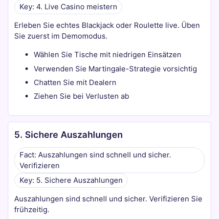
Key: 4. Live Casino meistern
Erleben Sie echtes Blackjack oder Roulette live. Üben
Sie zuerst im Demomodus.
Wählen Sie Tische mit niedrigen Einsätzen
Verwenden Sie Martingale-Strategie vorsichtig
Chatten Sie mit Dealern
Ziehen Sie bei Verlusten ab
5. Sichere Auszahlungen
Fact: Auszahlungen sind schnell und sicher.
Verifizieren
Key: 5. Sichere Auszahlungen
Auszahlungen sind schnell und sicher. Verifizieren Sie
frühzeitig.