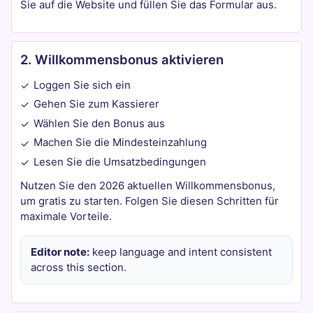
Sie auf die Website und füllen Sie das Formular aus.
2. Willkommensbonus aktivieren
Loggen Sie sich ein
✓
Gehen Sie zum Kassierer
✓
Wählen Sie den Bonus aus
✓
Machen Sie die Mindesteinzahlung
✓
Lesen Sie die Umsatzbedingungen
✓
Nutzen Sie den 2026 aktuellen Willkommensbonus,
um gratis zu starten. Folgen Sie diesen Schritten für
maximale Vorteile.
Editor note:
keep language and intent consistent
across this section.