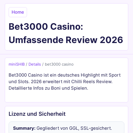
Home
Bet3000 Casino:
Umfassende Review 2026
miniSHIB
/
Details
/
bet3000 casino
Bet3000 Casino ist ein deutsches Highlight mit Sport
und Slots. 2026 erweitert mit Chilli Reels Review.
Detaillierte Infos zu Boni und Spielen.
Lizenz und Sicherheit
Summary:
Gegliedert von GGL, SSL-gesichert.