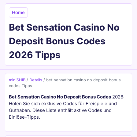
Home
Bet Sensation Casino No
Deposit Bonus Codes
2026 Tipps
miniSHIB
/
Details
/
bet sensation casino no deposit bonus
codes Tipps
Bet Sensation Casino No Deposit Bonus Codes
2026:
Holen Sie sich exklusive Codes für Freispiele und
Guthaben. Diese Liste enthält aktive Codes und
Einlöse-Tipps.