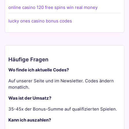
online casino 120 free spins win real money
lucky ones casino bonus codes
Häufige Fragen
Wo finde ich aktuelle Codes?
Auf unserer Seite und im Newsletter. Codes ändern
monatlich.
Was ist der Umsatz?
35-45x der Bonus-Summe auf qualifizierten Spielen.
Kann ich auszahlen?