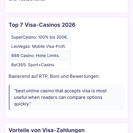
Top 7 Visa-Casinos 2026
SuperCasino: 100% bis 200€.
LeoVegas: Mobile Visa-Profi.
888 Casino: Hohe Limits.
Bet365: Sport+Casino.
Basierend auf RTP, Boni und Bewertungen.
"best online casino that accepts visa is most
useful when readers can compare options
quickly."
Vorteile von Visa-Zahlungen