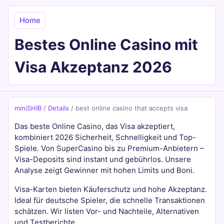
Home
Bestes Online Casino mit
Visa Akzeptanz 2026
miniSHIB
/
Details
/
best online casino that accepts visa
Das beste Online Casino, das Visa akzeptiert,
kombiniert 2026 Sicherheit, Schnelligkeit und Top-
Spiele. Von SuperCasino bis zu Premium-Anbietern –
Visa-Deposits sind instant und gebührlos. Unsere
Analyse zeigt Gewinner mit hohen Limits und Boni.
Visa-Karten bieten Käuferschutz und hohe Akzeptanz.
Ideal für deutsche Spieler, die schnelle Transaktionen
schätzen. Wir listen Vor- und Nachteile, Alternativen
und Testberichte.