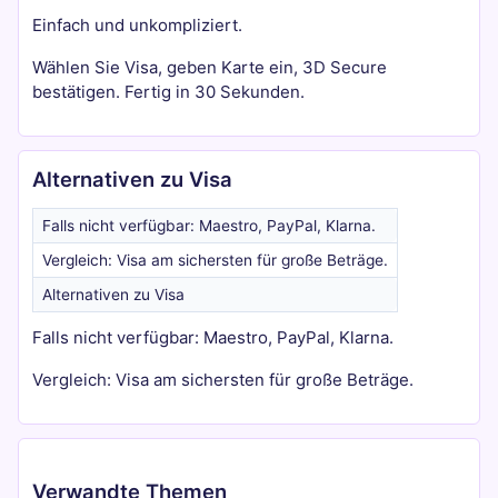
Einfach und unkompliziert.
Wählen Sie Visa, geben Karte ein, 3D Secure
bestätigen. Fertig in 30 Sekunden.
Alternativen zu Visa
Falls nicht verfügbar: Maestro, PayPal, Klarna.
Vergleich: Visa am sichersten für große Beträge.
Alternativen zu Visa
Falls nicht verfügbar: Maestro, PayPal, Klarna.
Vergleich: Visa am sichersten für große Beträge.
Verwandte Themen