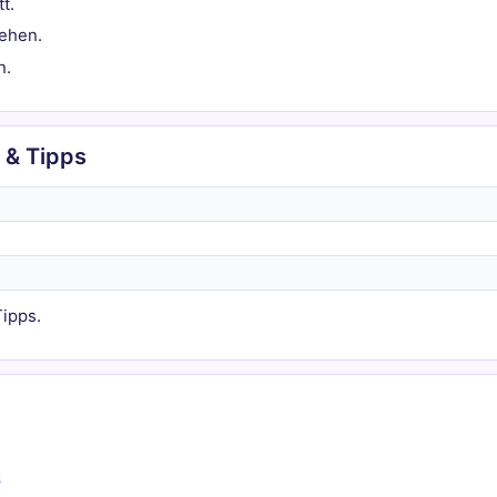
t.
gehen.
n.
 & Tipps
ipps.
6