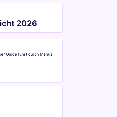
sicht 2026
ser Guide führt durch Menüs,