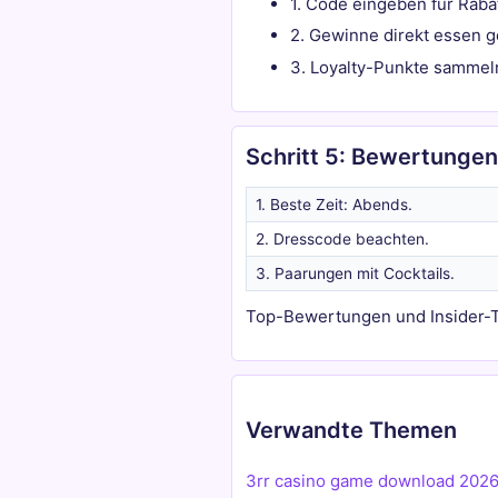
1. Code eingeben für Rabat
2. Gewinne direkt essen 
3. Loyalty-Punkte sammel
Schritt 5: Bewertungen
1. Beste Zeit: Abends.
2. Dresscode beachten.
3. Paarungen mit Cocktails.
Top-Bewertungen und Insider-T
Verwandte Themen
3rr casino game download 202