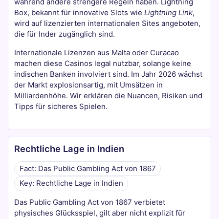
während andere strengere Regeln haben. Lightning
Box, bekannt für innovative Slots wie
Lightning Link
,
wird auf lizenzierten internationalen Sites angeboten,
die für Inder zugänglich sind.
Internationale Lizenzen aus Malta oder Curacao
machen diese Casinos legal nutzbar, solange keine
indischen Banken involviert sind. Im Jahr 2026 wächst
der Markt explosionsartig, mit Umsätzen in
Milliardenhöhe. Wir erklären die Nuancen, Risiken und
Tipps für sicheres Spielen.
Rechtliche Lage in Indien
Fact: Das Public Gambling Act von 1867
Key: Rechtliche Lage in Indien
Das Public Gambling Act von 1867 verbietet
physisches Glücksspiel, gilt aber nicht explizit für