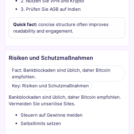
2. Nutzen Sie VPN und Krypto
3. Prüfen Sie AGB auf Indien
Quick fact:
concise structure often improves
readability and engagement.
Risiken und Schutzmaßnahmen
Fact: Bankblockaden sind üblich, daher Bitcoin
empfohlen.
Key: Risiken und Schutzmaßnahmen
Bankblockaden sind üblich, daher Bitcoin empfohlen.
Vermeiden Sie unseriöse Sites.
Steuern auf Gewinne melden
Selbstlimits setzen