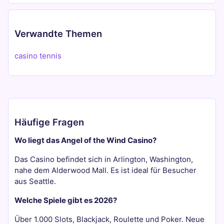
Verwandte Themen
casino tennis
Häufige Fragen
Wo liegt das Angel of the Wind Casino?
Das Casino befindet sich in Arlington, Washington,
nahe dem Alderwood Mall. Es ist ideal für Besucher
aus Seattle.
Welche Spiele gibt es 2026?
Über 1.000 Slots, Blackjack, Roulette und Poker. Neue