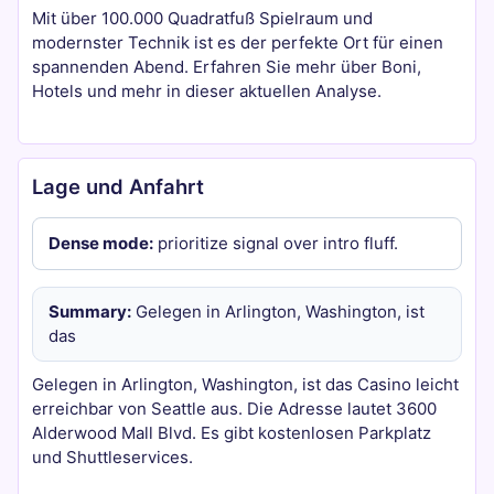
Mit über 100.000 Quadratfuß Spielraum und
modernster Technik ist es der perfekte Ort für einen
spannenden Abend. Erfahren Sie mehr über Boni,
Hotels und mehr in dieser aktuellen Analyse.
Lage und Anfahrt
Dense mode:
prioritize signal over intro fluff.
Summary:
Gelegen in Arlington, Washington, ist
das
Gelegen in Arlington, Washington, ist das Casino leicht
erreichbar von Seattle aus. Die Adresse lautet 3600
Alderwood Mall Blvd. Es gibt kostenlosen Parkplatz
und Shuttleservices.