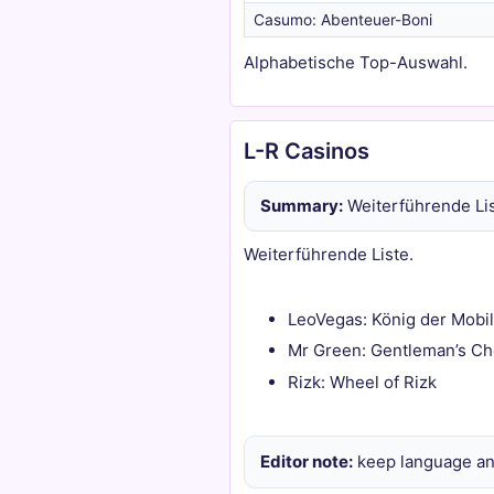
Casumo: Abenteuer-Boni
Alphabetische Top-Auswahl.
L-R Casinos
Summary:
Weiterführende Lis
Weiterführende Liste.
LeoVegas: König der Mobi
Mr Green: Gentleman’s Ch
Rizk: Wheel of Rizk
Editor note:
keep language and