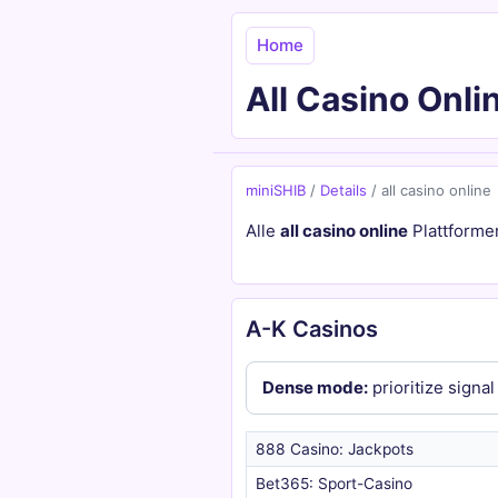
Home
All Casino Onli
miniSHIB
/
Details
/
all casino online
Alle
all casino online
Plattformen
A-K Casinos
Dense mode:
prioritize signal 
888 Casino: Jackpots
Bet365: Sport-Casino