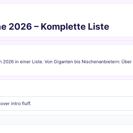
ne 2026 – Komplette Liste
 2026 in einer Liste. Von Giganten bis Nischenanbietern: Über
over intro fluff.