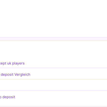
cept uk players
 deposit Vergleich
o deposit