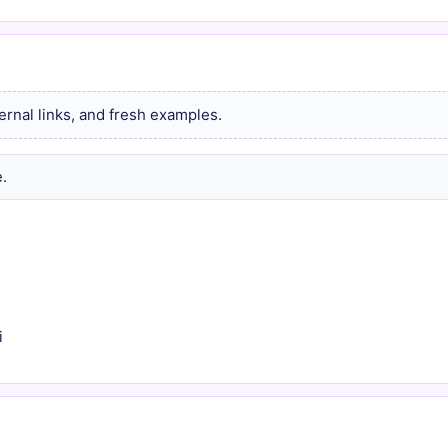
ternal links, and fresh examples.
.
i