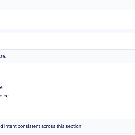
te.
le
oice
 intent consistent across this section.