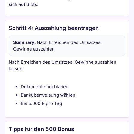
sich auf Slots.
Schritt 4: Auszahlung beantragen
Summary:
Nach Erreichen des Umsatzes,
Gewinne auszahlen
Nach Erreichen des Umsatzes, Gewinne auszahlen
lassen.
Dokumente hochladen
Banküberweisung wählen
Bis 5.000 € pro Tag
Tipps für den 500 Bonus