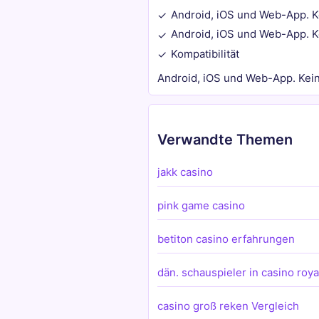
Android, iOS und Web-App. Ke
✓
Android, iOS und Web-App. Ke
✓
Kompatibilität
✓
Android, iOS und Web-App. Kein
Verwandte Themen
jakk casino
pink game casino
betiton casino erfahrungen
dän. schauspieler in casino roy
casino groß reken Vergleich