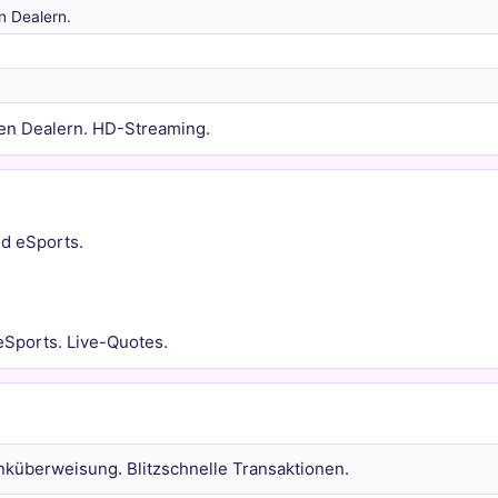
n Dealern.
hten Dealern. HD-Streaming.
nd eSports.
eSports. Live-Quotes.
nküberweisung. Blitzschnelle Transaktionen.