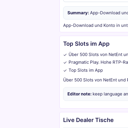
Summary:
App-Download und 
App-Download und Konto in unte
Top Slots im App
Über 500 Slots von NetEnt u
✓
Pragmatic Play. Hohe RTP-Ra
✓
Top Slots im App
✓
Über 500 Slots von NetEnt und 
Editor note:
keep language and
Live Dealer Tische