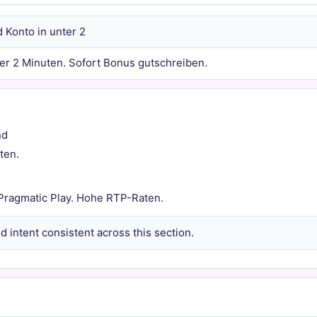
Konto in unter 2
r 2 Minuten. Sofort Bonus gutschreiben.
nd
ten.
Pragmatic Play. Hohe RTP-Raten.
 intent consistent across this section.