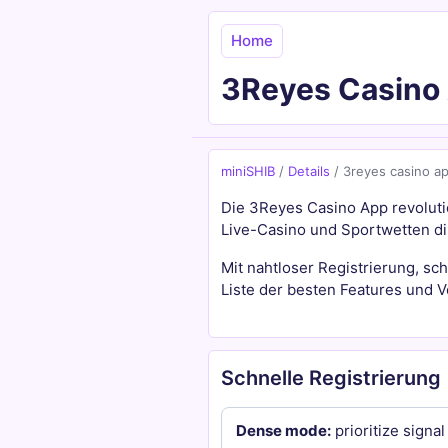
Home
3Reyes Casino 
miniSHIB
/
Details
/
3reyes casino a
Die 3Reyes Casino App revolutio
Live-Casino und Sportwetten di
Mit nahtloser Registrierung, sc
Liste der besten Features und Vo
Schnelle Registrierung
Dense mode:
prioritize signal 