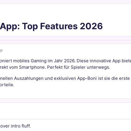
App: Top Features 2026
pp
niert mobiles Gaming im Jahr 2026. Diese innovative App bietet
rekt vom Smartphone. Perfekt für Spieler unterwegs.
hnellen Auszahlungen und exklusiven App-Boni ist sie die erst
rteile.
over intro fluff.