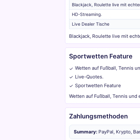
Blackjack, Roulette live mit echte
HD-Streaming.
Live Dealer Tische
Blackjack, Roulette live mit ec
Sportwetten Feature
Wetten auf Fußball, Tennis u
✓
Live-Quotes.
✓
Sportwetten Feature
✓
Wetten auf Fußball, Tennis und 
Zahlungsmethoden
Summary:
PayPal, Krypto, Ba