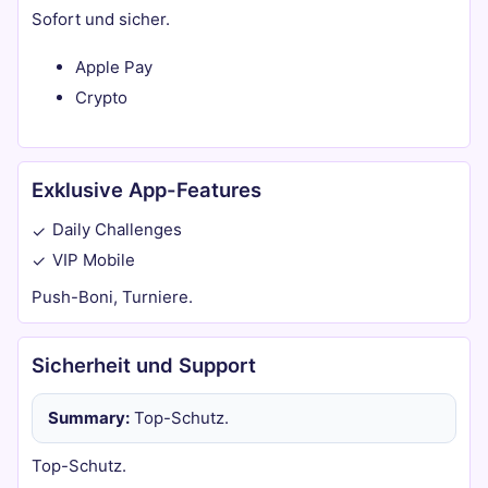
Sofort und sicher.
Apple Pay
Crypto
Exklusive App-Features
Daily Challenges
✓
VIP Mobile
✓
Push-Boni, Turniere.
Sicherheit und Support
Summary:
Top-Schutz.
Top-Schutz.