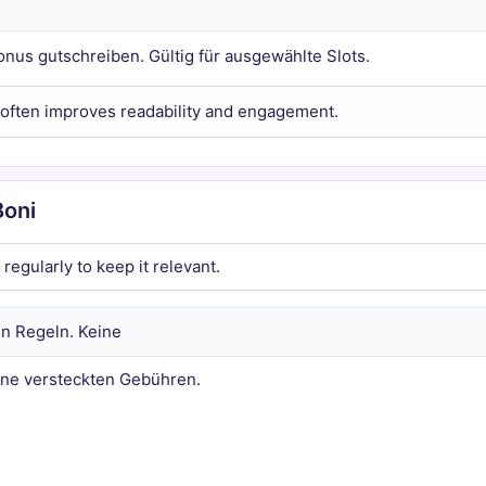
nus gutschreiben. Gültig für ausgewählte Slots.
 often improves readability and engagement.
Boni
regularly to keep it relevant.
en Regeln. Keine
eine versteckten Gebühren.